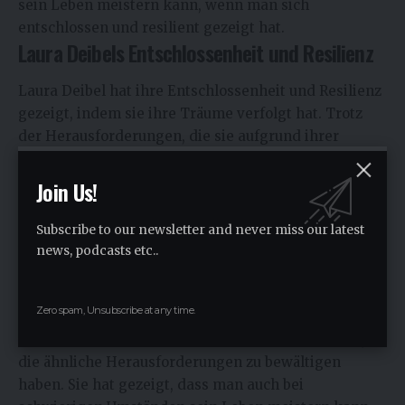
sein Leben meistern kann, wenn man sich
entschlossen und resilient gezeigt hat.
Laura Deibels Entschlossenheit und Resilienz
Laura Deibel hat ihre Entschlossenheit und Resilienz
gezeigt, indem sie ihre Träume verfolgt hat. Trotz
der Herausforderungen, die sie aufgrund ihrer
seltenen genetischen Störung erlebt, hat sie sich nie
aufgegeben und hat stets ihre Träume verfolgt. Ihre
Join Us!
Geschichte ist ein Beweis dafür, dass man auch bei
schwierigen Umständen sein Leben meistern kann,
Subscribe to our newsletter and never miss our latest
wenn man sich entschlossen und resilient gezeigt
news, podcasts etc..
hat. Sie hat ihre Fähigkeiten und Erfahrungen
genutzt, um andere Menschen zu inspirieren und zu
Zero spam, Unsubscribe at any time.
motivieren.
Ihre Geschichte ist ein Vorbild für viele Menschen,
die ähnliche Herausforderungen zu bewältigen
haben. Sie hat gezeigt, dass man auch bei