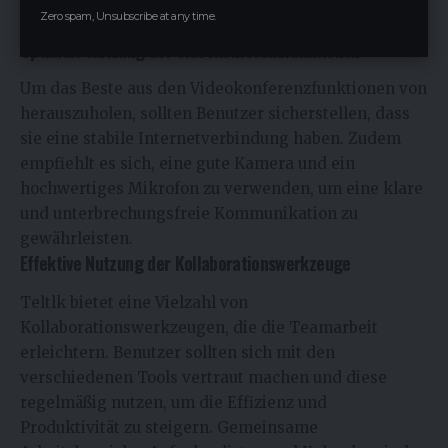
Praktische Tipps zur Nutzung von teltlk
Zero spam, Unsubscribe at any time.
Optimale Nutzung der Videokonferenzfunktionen
Um das Beste aus den Videokonferenzfunktionen von
herauszuholen, sollten Benutzer sicherstellen, dass
sie eine stabile Internetverbindung haben. Zudem
empfiehlt es sich, eine gute Kamera und ein
hochwertiges Mikrofon zu verwenden, um eine klare
und unterbrechungsfreie Kommunikation zu
gewährleisten.
Effektive Nutzung der Kollaborationswerkzeuge
Teltlk bietet eine Vielzahl von
Kollaborationswerkzeugen, die die Teamarbeit
erleichtern. Benutzer sollten sich mit den
verschiedenen Tools vertraut machen und diese
regelmäßig nutzen, um die Effizienz und
Produktivität zu steigern. Gemeinsame