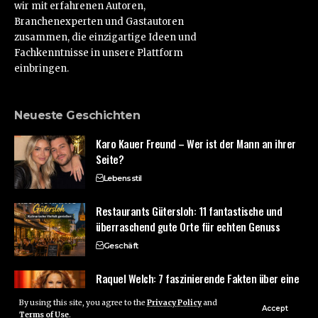
wir mit erfahrenen Autoren,
Branchenexperten und Gastautoren
zusammen, die einzigartige Ideen und
Fachkenntnisse in unsere Plattform
einbringen.
Neueste Geschichten
Karo Kauer Freund – Wer ist der Mann an ihrer
Seite?
Lebensstil
Restaurants Gütersloh: 11 fantastische und
überraschend gute Orte für echten Genuss
Geschäft
Raquel Welch: 7 faszinierende Fakten über eine
legendäre Ikone mit unvergesslichem Einfluss
By using this site, you agree to the
Privacy Policy
and
Accept
Unterhaltung
Terms of Use
.