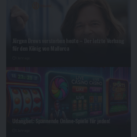
Jürgen Drews verstorben heute – Der letzte Vorhang
für den König von Mallorca
1 Jahr ago
Udangbet: Spannende Online-Spiele für jeden!
1 Jahr ago