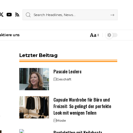
Aa
ktiere uns
Font
Resizer
Letzter Beitrag
Pascale Leclerc
Geschäft
Capsule Wardrobe für Büro und
Freizeit: So gelingt der perfekte
Look mit wenigen Teilen
Mode
Pantoletten mit Keilabsatz