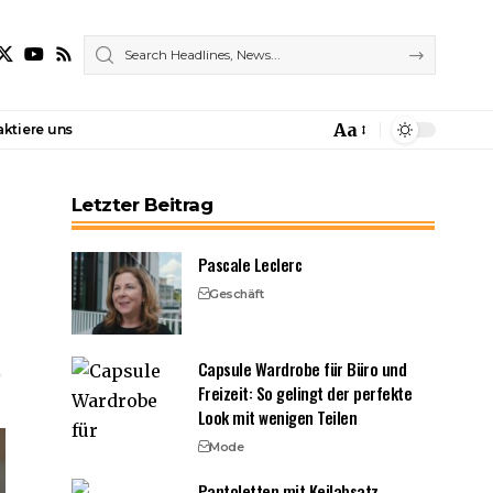
Aa
ktiere uns
Font
Resizer
Letzter Beitrag
Pascale Leclerc
Geschäft
Capsule Wardrobe für Büro und
Freizeit: So gelingt der perfekte
Look mit wenigen Teilen
Mode
Pantoletten mit Keilabsatz