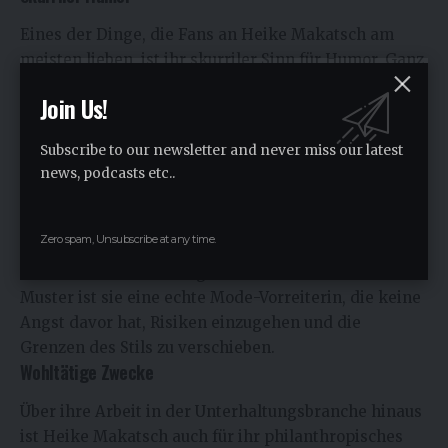
Eines der Dinge, die Fans an Heike Makatsch am
meisten lieben, ist ihr skurriler Sinn für Humor. Ganz
gleich, ob sie am Set Witze reißt oder vor der Kamera
Join Us!
witzelt, mit ihrem ansteckenden Lachen und ihren
verspielten Possen zaubert sie uns immer ein
Subscribe to our newsletter and never miss our latest
Lächeln ins Gesicht.
news, podcasts etc..
Exzentrischer Stil
Doch nicht nur Heike Makatschs Persönlichkeit ist
Zero spam, Unsubscribe at any time.
ausgefallen, sondern auch ihr Sinn für Mode! Mit
ihrer Vorliebe für kräftige Farben und eklektische
Muster ist sie eine echte Mode-Vorreiterin, die keine
Angst davor hat, Risiken einzugehen und die
Grenzen des Stils zu verschieben.
Wohltätige Zwecke
Über ihre Arbeit in der Unterhaltungsbranche hinaus
ist
Heike Makatsch
auch für ihr philanthropisches