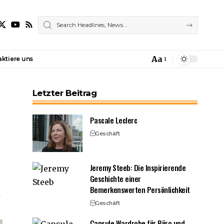
Aa
ktiere uns
Font
Resizer
Letzter Beitrag
Pascale Leclerc
Geschäft
Jeremy Steeb: Die Inspirierende
Geschichte einer
Bemerkenswerten Persönlichkeit
Geschäft
Capsule Wardrobe für Büro und