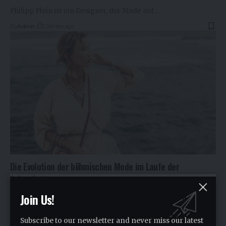
Philipp Plein ist ein Designer, der Mode auf…
By
Admin
2 Jahren ago
Die Evolution der böhmischen Mode im Laufe der
Jahrzehnte
Join Us!
Tauchen Sie ein in die Welt der böhmischen…
By
Asadali khatri
2 Jahren ago
Subscribe to our newsletter and never miss our latest