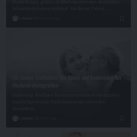
Diane Kruger gehört zu den bekanntesten deutschen
Schauspielerinnen weltweit. Mit ihrem Talent,…
By
Admin
3 Monaten ago
Für immer festhalten: Die Kunst und Bedeutung der
Hochzeitsfotografien
Einleitung: Kostbare Momente bewahren Hochzeiten
sind tiefgreifende Meilensteine im Leben der
Menschen…
By
Admin
2 Jahren ago