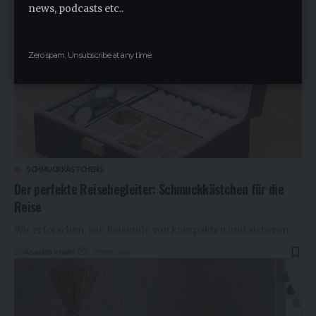
news, podcasts etc..
Zero spam, Unsubscribe at any time.
SCHMUCKKÄSTCHENS
Der perfekte Reisebegleiter: Schmuckkästchen für die
Reise
Wir erforschen, wie Reisende von kompakten und sicheren…
By
Asadali khatri
2 Jahren ago