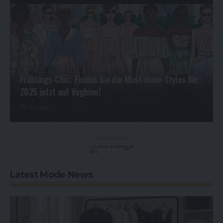
Frühlings-Chic: Finden Sie die Must-Have-Styles für
2025 jetzt auf Voghion!
1 Jahr ago
- Advertisement -
Latest Mode News