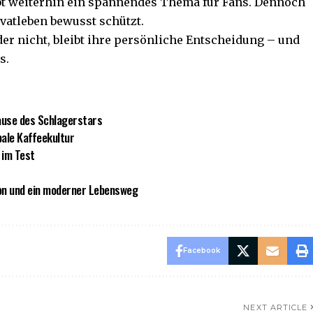
bt weiterhin ein spannendes Thema für Fans. Dennoch
ivatleben bewusst schützt.
oder nicht, bleibt ihre persönliche Entscheidung – und
s.
uhause des Schlagerstars
bale Kaffeekultur
 im Test
tion und ein moderner Lebensweg
Facebook
NEXT ARTICLE