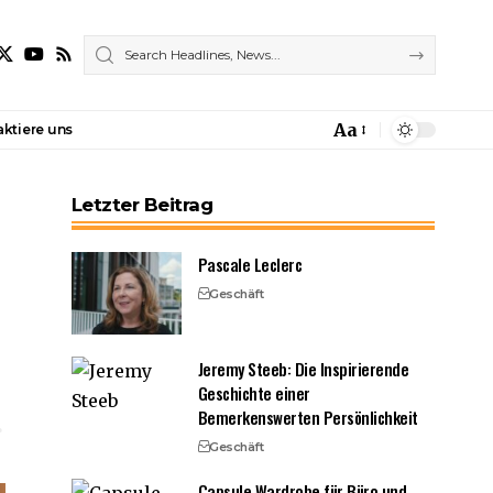
Aa
ktiere uns
Font
Resizer
Letzter Beitrag
Pascale Leclerc
Geschäft
Jeremy Steeb: Die Inspirierende
Geschichte einer
Bemerkenswerten Persönlichkeit
Geschäft
Capsule Wardrobe für Büro und