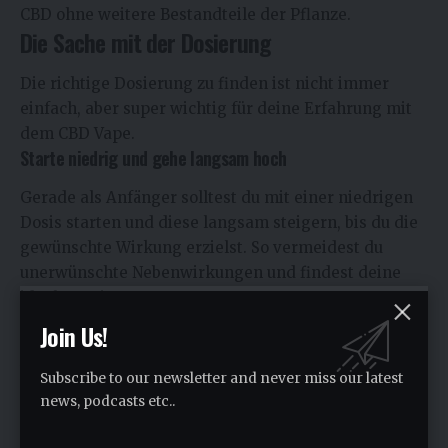
CBD ohne weitere Bestandteile der Pflanze.
Die Sache mit der Dosierung
Die richtige Dosierung zu finden ist nicht immer
einfach, aber super wichtig für deine Erfahrung mit
dem CBD Vape.
Starte niedrig und gehe langsam hoch
Gerade als Anfänger solltest du mit einer niedrigen
Dosis starten und diese langsam steigern, bis du die
gewünschte Wirkung erzielst. So vermeidest du
unerwünschte Nebenwirkungen und findest deine
ideale Dosierung.
Achtung vor Überdosierung
Join Us!
Auch wenn es bei CBD kaum zu klassischen
Subscribe to our newsletter and never miss our latest
Überdosierungen kommt wie bei anderen
news, podcasts etc..
Substanzen, kann eine zu hohe Dosis doch
unangenehm sein oder Nebenwirkungen verstärken.