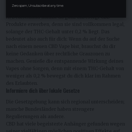
Der rechtliche Rahmen beim CBD Vape kaufen
Zero spam, Unsubscribe at any time.
In Deutschland kannst du ganz unbesorgt CBD
Produkte erwerben, denn sie sind vollkommen legal,
solange der THC-Gehalt unter 0,2 % liegt. Das
bedeutet also auch für dich: Wenn du auf der Suche
nach einem neuen CBD Vape bist, brauchst du dir
keine Gedanken über rechtliche Grauzonen zu
machen. Genieße die entspannende Wirkung deines
Vapes ohne Sorgen, denn mit einem THC-Gehalt von
weniger als 0,2 % bewegst du dich klar im Rahmen
des Erlaubten.
Informiere dich über lokale Gesetze
Die Gesetzgebung kann sich regional unterscheiden;
manche Bundesländer haben strengere
Regulierungen als andere.
CBD hat viele begeisterte Anhänger gefunden wegen
seiner vielfältigen möglichen positiven Effekte auf