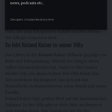
perfekte Ort, um kulinarische Köstlichkeiten
news, podcasts etc..
zuzubereiten.
Im Außenbereich der Villa gibt es eine große
Terrasse, auf der Roland Kaiser im Sommer oft grillt
Zero spam, Unsubscribe at any time.
und die Abende mit Freunden verbringt. Es ist ein
Platz, der zum Entspannen einlädt und den Stress
des Alltags vergessen lässt.
So lebt Roland Kaiser in seiner Villa
Das Leben in der
Roland Kaiser Villa
ist geprägt von
Ruhe und Entspannung. Obwohl der Sänger einen
vollen Terminkalender hat, findet er hier immer
wieder Zeit, um abzuschalten. Die Villa bietet ihm
den perfekten Rückzugsort, um sich auf das
Wesentliche zu konzentrieren: seine Musik und seine
Familie.
Roland Kaiser legt großen Wert auf ein harmonisches
Zuhause. In der Villa gibt es viele Orte, an denen er
sich erholen kann. Der Garten ist ein Ort der