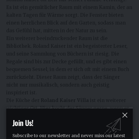
Es ist ein gemütlicher Raum mit einem Kamin, der an
kalten Tagen für Wärme sorgt. Die Fenster bieten
einen herrlichen Blick auf den Garten, sodass man
das Gefühl hat, mitten in der Natur zu sein.
Ein weiterer beeindruckender Raum ist die
Bibliothek. Roland Kaiser ist ein begeisterter Leser,
und seine Sammlung von Büchern ist riesig. Die
Regale sind bis zur Decke gefüllt, und es gibt einen
bequemen Sessel, in dem er sich oft mit einem Buch
zurückzieht. Dieser Raum zeigt, dass der Sänger
nicht nur musikalisch, sondern auch geistig
inspiriert ist.
Die Küche der
Roland Kaiser Villa
ist ein weiterer
wichtiger Ort. Hier kocht der Sänger gerne, wenn er
die Zeit dafür findet. Die Küche ist modern und mit
Join Us!
allem ausgestattet, was man braucht. Roland Kaiser
liebt es, Gäste zu bewirten, und die Küche ist der
Subscribe to our newsletter and never miss our latest