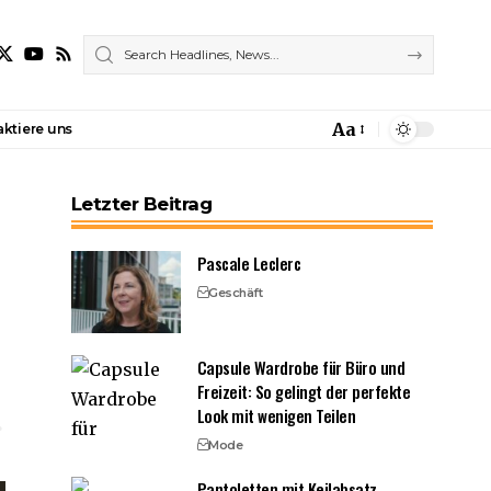
Aa
ktiere uns
Font
Resizer
Letzter Beitrag
Pascale Leclerc
Geschäft
Capsule Wardrobe für Büro und
Freizeit: So gelingt der perfekte
Look mit wenigen Teilen
Mode
Pantoletten mit Keilabsatz