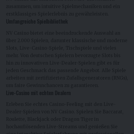
zusammen, um intuitive Spielmechaniken und ein
erstklassiges Spielerlebnis zu gewährleisten.
Umfangreiche Spielbibliothek
NV Casino bietet eine beeindruckende Auswahl an
über 2.000 Spielen, darunter klassische und moderne
Slots, Live-Casino-Spiele, Tischspiele und vieles
mehr. Von deutschen Spielern bevorzugte Slots bis
hin zu innovativen Live-Dealer-Spielen gibt es für
jeden Geschmack das passende Angebot. Alle Spiele
arbeiten mit zertifizierten Zufallsgeneratoren (RNGs),
um faire Gewinnchancen zu garantieren.
Live-Casino mit echten Dealern
Erleben Sie echtes Casino-Feeling mit den Live-
Dealer-Spielen von NV Casino. Spielen Sie Baccarat,
Roulette, Blackjack oder Dragon Tiger in
hochauflösenden Live-Streams und genießen Sie