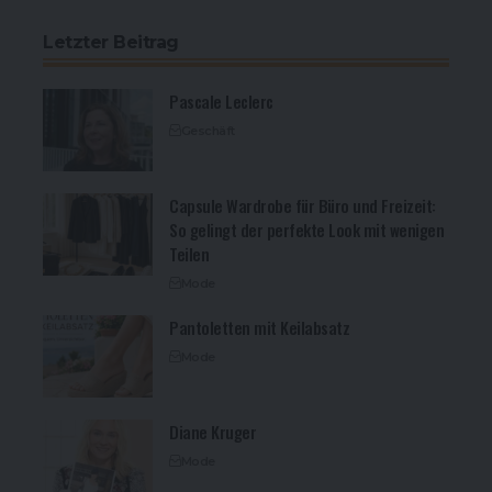
Letzter Beitrag
Pascale Leclerc
Geschäft
Capsule Wardrobe für Büro und Freizeit:
So gelingt der perfekte Look mit wenigen
Teilen
Mode
Pantoletten mit Keilabsatz
Mode
Diane Kruger
Mode