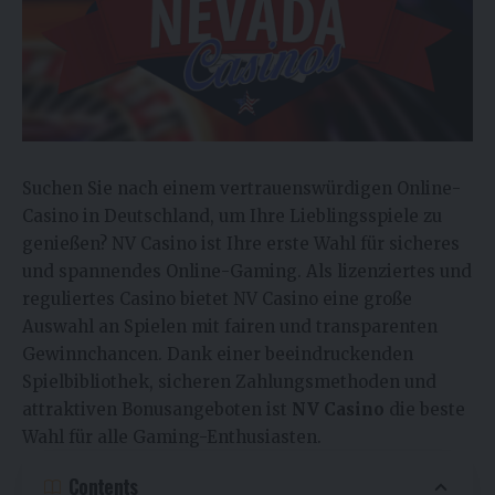
Suchen Sie nach einem vertrauenswürdigen Online-
Casino in Deutschland, um Ihre Lieblingsspiele zu
genießen? NV Casino ist Ihre erste Wahl für sicheres
und spannendes Online-Gaming. Als lizenziertes und
reguliertes Casino bietet NV Casino eine große
Auswahl an Spielen mit fairen und transparenten
Gewinnchancen. Dank einer beeindruckenden
Spielbibliothek, sicheren Zahlungsmethoden und
attraktiven Bonusangeboten ist
NV Casino
die beste
Wahl für alle Gaming-Enthusiasten.
Contents