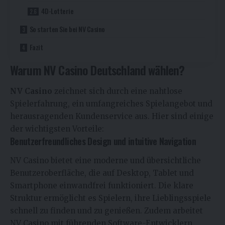
4D-Lotterie
So starten Sie bei NV Casino
Fazit
Warum NV Casino Deutschland wählen?
NV Casino
zeichnet sich durch eine nahtlose
Spielerfahrung, ein umfangreiches Spielangebot und
herausragenden Kundenservice aus. Hier sind einige
der wichtigsten Vorteile:
Benutzerfreundliches Design und intuitive Navigation
NV Casino bietet eine moderne und übersichtliche
Benutzeroberfläche, die auf Desktop, Tablet und
Smartphone einwandfrei funktioniert. Die klare
Struktur ermöglicht es Spielern, ihre Lieblingsspiele
schnell zu finden und zu genießen. Zudem arbeitet
NV Casino mit führenden Software-Entwicklern