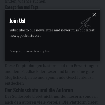
finden, was Sie suchen.
Kategorien und Tags
Der Schlossbote nutzt Kategorien und Tags, um die
Join Us!
Geschichten zu organisieren. Diese Kategorien und
Tags helfen den Lesern, ähnliche Geschichten zu
Subscribe to our newsletter and never miss our latest
finden und neue Erzählungen zu entdecken, die ihren
news, podcasts etc..
Interessen entsprechen.
Empfehlungen und Highlights
Der Schlossbote bietet auch Empfehlungen und
Zero spam, Unsubscribe at any time.
Highlights, die den Lesern helfen, besonders
beliebte und gut bewertete Geschichten zu finden.
Diese Empfehlungen basieren auf den Bewertungen
und dem Feedback der Leser und bieten eine gute
Möglichkeit, neue und spannende Geschichten zu
entdecken.
Der Schlossbote und die Autoren
Der Schlosbote bietet nicht nur den Lesern, sondern
auch den Autoren viele Vorteile. Die Plattform bietet