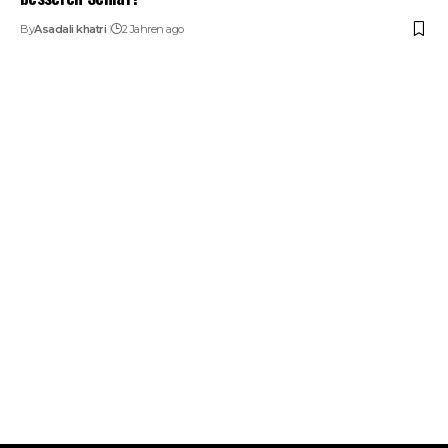
By
Asadali khatri
2 Jahren ago