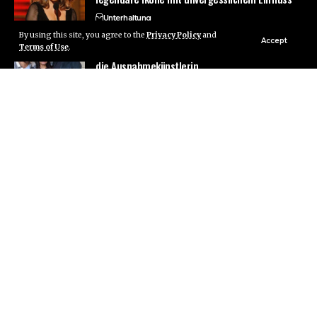
Unterhaltung
By using this site, you agree to the
Privacy Policy
and
Accept
Terms of Use
.
Maria Zarrella: 7 Beeindruckende Fakten über
die Ausnahmekünstlerin
BERÜHMTHEIT
Katarina Witt Hochzeit: 9 überraschende
Wahrheiten über ihr Liebesleben
BERÜHMTHEIT
Kategorie
Datenschutzrichtlinie
Kontaktiere uns
Über uns