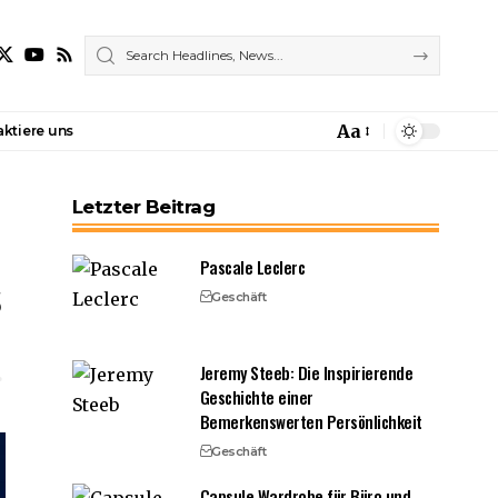
Aa
ktiere uns
Font
Resizer
Letzter Beitrag
Pascale Leclerc
s
Geschäft
Jeremy Steeb: Die Inspirierende
Geschichte einer
Bemerkenswerten Persönlichkeit
Geschäft
Capsule Wardrobe für Büro und