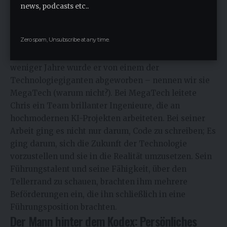
news, podcasts etc..
in die Nacht, um Code zu debuggen oder neue
Funktionen zu entwickeln.
Aufstieg durch die Ränge
Zero spam, Unsubscribe at any time.
Chris‘ Talent blieb nicht unbemerkt. Innerhalb
weniger Jahre wurde er von einem der
Technologiegiganten abgeworben – nennen wir sie
MegaTech (warum nicht?). Bei MegaTech leitete
Chris ein Team brillanter Ingenieure, die an
hochmodernen KI-Projekten arbeiteten. Bei seiner
Arbeit ging es nicht nur darum, Code zu schreiben; Es
ging darum, sich die Zukunft der Technologie
vorzustellen und sie in die Realität umzusetzen. Sein
Führungstalent und seine Fähigkeit, über den
Tellerrand zu schauen, brachten ihm mehrere
Beförderungen ein, die ihn schließlich in eine
Führungsposition brachten.
Der Mann hinter dem Kodex: Persönliches