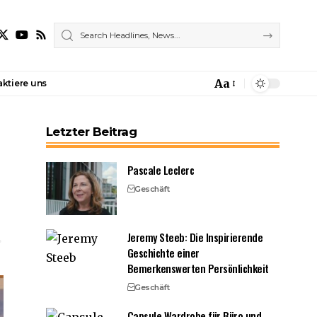
Aa
ktiere uns
Font
Resizer
Letzter Beitrag
Pascale Leclerc
Geschäft
Jeremy Steeb: Die Inspirierende
Geschichte einer
Bemerkenswerten Persönlichkeit
Geschäft
Capsule Wardrobe für Büro und