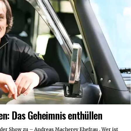
en: Das Geheimnis enthüllen
er Show zu – Andreas Macherey Ehefrau . Wer ist