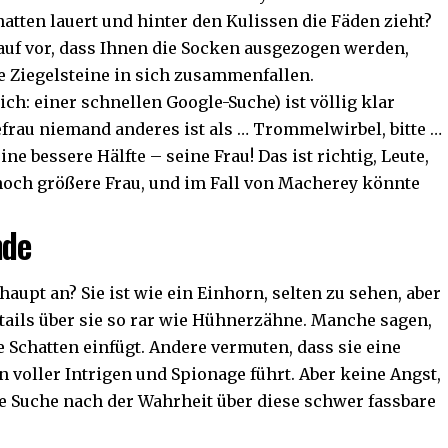
hatten lauert und hinter den Kulissen die Fäden zieht?
arauf vor, dass Ihnen die Socken ausgezogen werden,
e Ziegelsteine in sich zusammenfallen.
ich: einer schnellen Google-Suche) ist völlig klar
rau niemand anderes ist als … Trommelwirbel, bitte …
ne bessere Hälfte – seine Frau! Das ist richtig, Leute,
noch größere Frau, und im Fall von Macherey könnte
nde
aupt an? Sie ist wie ein Einhorn, selten zu sehen, aber
etails über sie so rar wie Hühnerzähne. Manche sagen,
die Schatten einfügt. Andere vermuten, dass sie eine
 voller Intrigen und Spionage führt. Aber keine Angst,
die Suche nach der Wahrheit über diese schwer fassbare