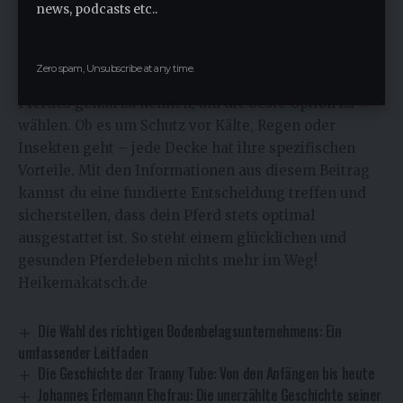
news, podcasts etc..
Die Wahl der richtigen Decke für dein Pferd ist
entscheidend für dessen Wohlbefinden und
Gesundheit. Pferdedecken gibt es in vielen
Zero spam, Unsubscribe at any time.
Varianten, und es ist wichtig, die Bedürfnisse deines
Pferdes genau zu kennen, um die beste Option zu
wählen. Ob es um Schutz vor Kälte, Regen oder
Insekten geht – jede Decke hat ihre spezifischen
Vorteile. Mit den Informationen aus diesem Beitrag
kannst du eine fundierte Entscheidung treffen und
sicherstellen, dass dein Pferd stets optimal
ausgestattet ist. So steht einem glücklichen und
gesunden Pferdeleben nichts mehr im Weg!
Heikemakatsch.de
Die Wahl des richtigen Bodenbelagsunternehmens: Ein
umfassender Leitfaden
Die Geschichte der Tranny Tube: Von den Anfängen bis heute
Johannes Erlemann Ehefrau: Die unerzählte Geschichte seiner