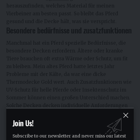
herauszufinden, welches Material für meinen
Vierbeiner am besten passt. So bleibt das Pferd
gesund und die Decke hält, was sie verspricht.
Besondere bedürfnisse und zusatzfunktionen
Manchmal hat ein Pferd spezielle Bedürfnisse, die
besondere Decken erfordern. Ältere oder kranke
Tiere brauchen oft extra Wärme oder Schutz, um fit
zu bleiben. Mein altes Pferd hatte letztes Jahr
Probleme mit der Kälte, da war eine dicke
Thermodecke Gold wert. Auch Zusatzfunktionen wie
UV-Schutz für helle Pferde oder Insektenschutz im
Sommer können einen großen Unterschied machen.
Solche Decken decken individuelle Anforderungen
ab und sorgen dafür, dass sich dein Pferd wohlfühlt.
Join Us!
Es lohnt sich, genau hinzuschauen, welche
Funktionen für deinen Liebling wichtig sind, damit
Subscribe to our newsletter and never miss our latest
er bestmöglich geschützt ist.