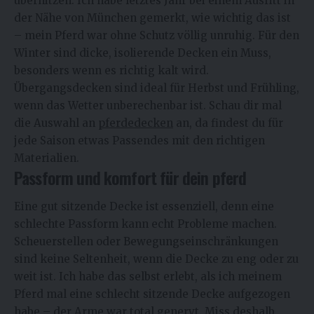
überhitzen. Ich habe letztes Jahr bei einem Ausritt in
der Nähe von München gemerkt, wie wichtig das ist
– mein Pferd war ohne Schutz völlig unruhig. Für den
Winter sind dicke, isolierende Decken ein Muss,
besonders wenn es richtig kalt wird.
Übergangsdecken sind ideal für Herbst und Frühling,
wenn das Wetter unberechenbar ist. Schau dir mal
die Auswahl an
pferdedecken
an, da findest du für
jede Saison etwas Passendes mit den richtigen
Materialien.
Passform und komfort für dein pferd
Eine gut sitzende Decke ist essenziell, denn eine
schlechte Passform kann echt Probleme machen.
Scheuerstellen oder Bewegungseinschränkungen
sind keine Seltenheit, wenn die Decke zu eng oder zu
weit ist. Ich habe das selbst erlebt, als ich meinem
Pferd mal eine schlecht sitzende Decke aufgezogen
habe – der Arme war total genervt. Miss deshalb