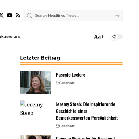
Aa
ktiere uns
Font
Resizer
Letzter Beitrag
Pascale Leclerc
Geschäft
Jeremy Steeb: Die Inspirierende
Geschichte einer
Bemerkenswerten Persönlichkeit
Geschäft
Capsule Wardrobe für Büro und