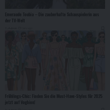
Emeraude Toubia – Die zauberhafte Schauspielerin aus
der TV-Welt
By
Admin
1 Jahr ago
Frühlings-Chic: Finden Sie die Must-Have-Styles für 2025
jetzt auf Voghion!
By
Admin
1 Jahr ago