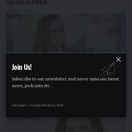
sein Erbe im Fußball
By
Admin
1 Jahr ago
Join Us!
Subscribe to our newsletter and never miss our latest
news, podcasts etc..
Ramtin Abdo: Wer ist der erfolgreiche Geschäftsmann?
By
Admin
1 Jahr ago
Zero spam, Unsubscribe at any time.