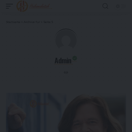
Startseite
»
Archive für
»
Seite 5
Admin