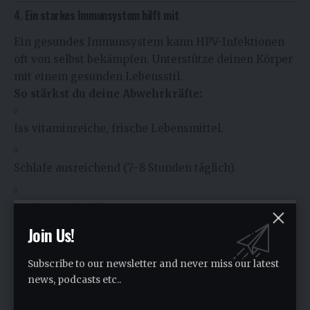
4.
Ein starkes Immunsystem hilft mit
Ein gesundes Immunsystem kann HPV-Infektionen
oft von selbst bekämpfen. Unterstütze deinen Körper
mit einem gesunden Lebensstil.
So stärkst du deine Abwehrkräfte:
Iss vitaminreiche, frische Lebensmittel.
Schlafe ausreichend (7–8 Stunden täglich).
Treibe regelmäßig Sport.
Join Us!
Vermeide Stress und rauche nicht.
Subscribe to our newsletter and never miss our latest
Extra-Tipp:
Vitamin C, Zink und Antioxidantien
news, podcasts etc..
sind echte Booster für dein Immunsystem!