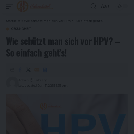
Aa
Font
Resizer
Startseite
»
Wie schützt man sich vor HPV? – So einfach geht’s!
GESUNDHEIT
Wie schützt man sich vor HPV? –
So einfach geht’s!
Admin
1 Jahr ago
Last updated: Juni 11, 2025 5:35 p.m.