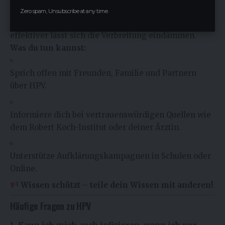
5.
Aufklärung ist der Schlüssel
Zero spam, Unsubscribe at any time.
Je mehr Menschen über HPV Bescheid wissen, desto
effektiver lässt sich die Verbreitung eindämmen.
Was du tun kannst:
Sprich offen mit Freunden, Familie und Partnern
über HPV.
Informiere dich bei vertrauenswürdigen Quellen wie
dem Robert Koch-Institut oder deiner Ärztin.
Unterstütze Aufklärungskampagnen in Schulen oder
Online.
Wissen schützt – teile dein Wissen mit anderen!
Häufige Fragen zu HPV