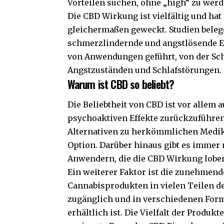
Vorteilen suchen, ohne „high“ zu werd
Die
CBD Wirkung
ist vielfältig und h
gleichermaßen geweckt. Studien bele
schmerzlindernde und angstlösende Eff
von Anwendungen geführt, von der Sch
Angstzuständen und Schlafstörungen.
Warum ist CBD so beliebt?
Die Beliebtheit von CBD ist vor allem 
psychoaktiven Effekte zurückzuführe
Alternativen zu herkömmlichen Medik
Option. Darüber hinaus gibt es immer
Anwendern, die die CBD Wirkung lobe
Ein weiterer Faktor ist die zunehmen
Cannabisprodukten in vielen Teilen der
zugänglich und in verschiedenen Form
erhältlich ist. Die Vielfalt der Produk