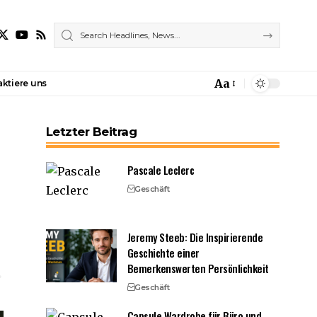
Aa
ktiere uns
Font
Resizer
Letzter Beitrag
Pascale Leclerc
Geschäft
Jeremy Steeb: Die Inspirierende
Geschichte einer
Bemerkenswerten Persönlichkeit
Geschäft
Capsule Wardrobe für Büro und